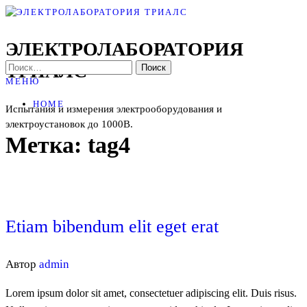
Перейти
к
ЭЛЕКТРОЛАБОРАТОРИЯ
содержимому
ТРИАЛС
НАЙТИ:
МЕНЮ
HOME
Испытания и измерения электрооборудования и
электроустановок до 1000В.
Метка:
tag4
Etiam bibendum elit eget erat
Автор
admin
Lorem ipsum dolor sit amet, consectetuer adipiscing elit. Duis risus.