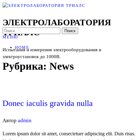
Перейти
к
ЭЛЕКТРОЛАБОРАТОРИЯ
содержимому
ТРИАЛС
НАЙТИ:
МЕНЮ
HOME
Испытания и измерения электрооборудования и
электроустановок до 1000В.
Рубрика:
News
Donec iaculis gravida nulla
Автор
admin
Lorem ipsum dolor sit amet, consectetuer adipiscing elit. Duis risus.